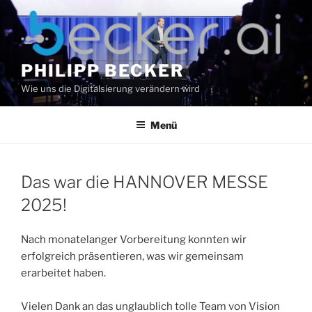
Zum
Inhalt
springen
PHILIPP BECKER
Wie uns die Digitalsierung verändern wird
Menü
Das war die HANNOVER MESSE
2025!
Nach monatelanger Vorbereitung konnten wir
erfolgreich präsentieren, was wir gemeinsam
erarbeitet haben.
Vielen Dank an das unglaublich tolle Team von Vision