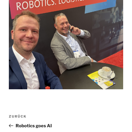
Beitrags-
Vorheriger
ZURÜCK
Navigation
Beitrag
Robotics goes AI