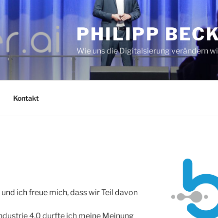
PHILIPP BEC
Wie uns die Digitalsierung verändern w
Kontakt
und ich freue mich, dass wir Teil davon
dustrie 4.0 durfte ich meine Meinung