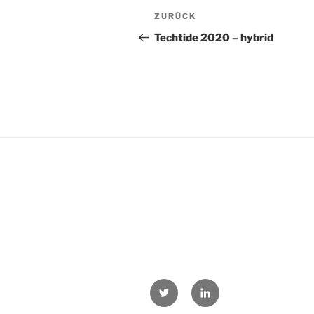
Beitrags-
Vorheriger
ZURÜCK
Navigation
Beitrag
Techtide 2020 – hybrid
twitter
LinkedIn