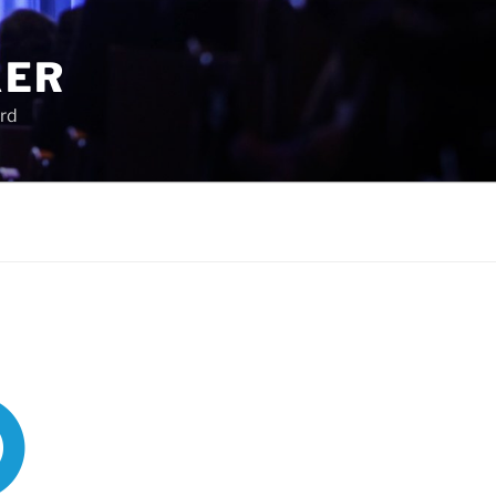
KER
ird