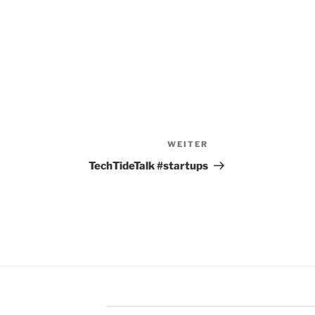
WEITER
Nächster
Beitrag
TechTideTalk #startups