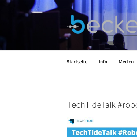
Zum
Inhalt
springen
Startseite
Info
Medien
TechTideTalk #rob