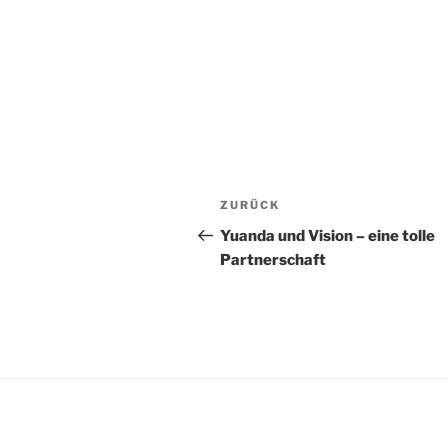
Beitrags-
Vorheriger
ZURÜCK
Navigation
Beitrag
Yuanda und Vision – eine tolle
Partnerschaft