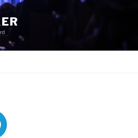
KER
ird